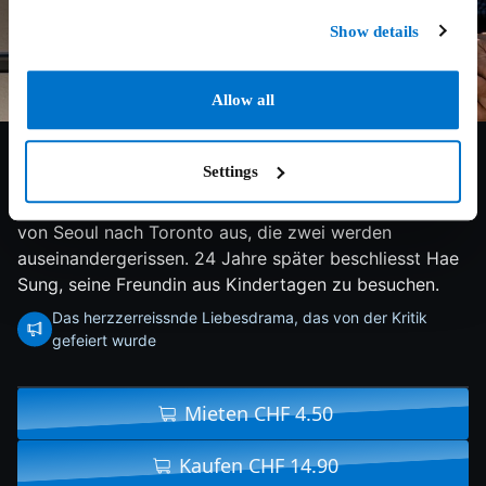
Show details
Allow all
7.7/10
2023
101 min
Drama
Settings
Nora und Hae Sung verbindet in der Kindheit eine
innige Freundschaft. Doch dann wandert Noras Familie
von Seoul nach Toronto aus, die zwei werden
auseinandergerissen. 24 Jahre später beschliesst Hae
Sung, seine Freundin aus Kindertagen zu besuchen.
Das herzzerreissnde Liebesdrama, das von der Kritik
gefeiert wurde
Mieten CHF 4.50
Kaufen CHF 14.90