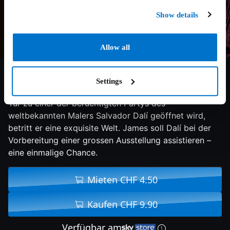
Show details
Allow all
5.9/10
2022
93 min
Drama
Settings
New York, 1973: Als dem jungen Galeristen James die
Tür zu einer der berüchtigten Partys des
weltbekannten Malers Salvador Dalí geöffnet wird,
betritt er eine exquisite Welt. James soll Dalí bei der
Vorbereitung einer grossen Ausstellung assistieren –
eine einmalige Chance.
Mieten CHF 4.50
Kaufen CHF 9.90
Verfügbar am