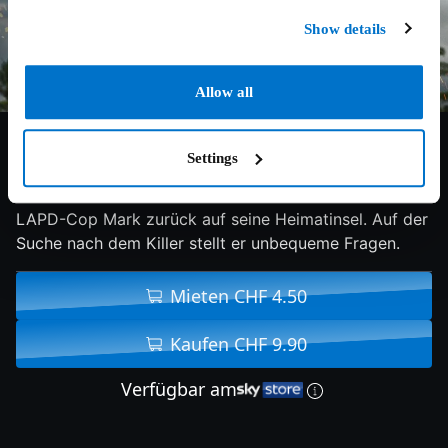
Show details
Allow all
6.3/10
2023
89 min
Action
Settings
Nach dem brutalen Mord an seinem Bruder kehrt
LAPD-Cop Mark zurück auf seine Heimatinsel. Auf der
Suche nach dem Killer stellt er unbequeme Fragen.
Mieten CHF 4.50
Kaufen CHF 9.90
Verfügbar am