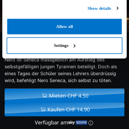
Show details
Allow all
5/10
2023
107 min
Drama
Settings
Als Ziehvater und Vordenker des späteren Kaisers
Nero ist Seneca massgeblich am Aufstieg des
selbstgefälligen jungen Tyrannen beteiligt. Doch als
eines Tages der Schüler seines Lehrers überdrüssig
wird, befehligt Nero Seneca, sich selbst zu töten.
Mieten CHF 4.50
Kaufen CHF 14.90
Verfügbar am