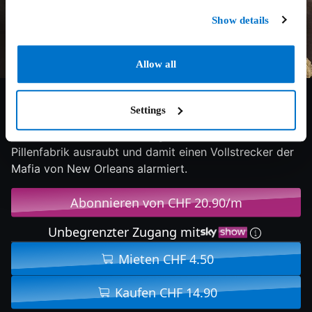
Show details
Allow all
5.5/10
2023
106 min
Action
Settings
Ein Sheriff versucht, den Frieden zu bewahren, als ein
verzweifelter Familienvater gewaltsam eine
Pillenfabrik ausraubt und damit einen Vollstrecker der
Mafia von New Orleans alarmiert.
Abonnieren von CHF 20.90/m
Unbegrenzter Zugang mit
Mieten CHF 4.50
Kaufen CHF 14.90