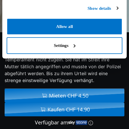
Show details
Allow all
5.6/10
2023
99 min
Drama
Settings
Die 35-jährige Margaret kann ihr überbordendes
Temperament nicht zügeln. Sie hat im Streit ihre
Mutter tätlich angegriffen und musste von der Polizei
abgeführt werden. Bis zu ihrem Urteil wird eine
strenge einstweilige Verfügung verhängt.
Mieten CHF 4.50
Kaufen CHF 14.90
Verfügbar am