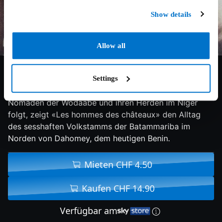
Show details
Allow all
3/10
1955
61 min
Doku
Settings
Während «Les nomades du soleil» im Jahr 1955 den
Nomaden der Wodaabe und ihren Herden im Niger
folgt, zeigt «Les hommes des châteaux» den Alltag
des sesshaften Volkstamms der Batammariba im
Norden von Dahomey, dem heutigen Benin.
Mieten CHF 4.50
Kaufen CHF 14.90
Verfügbar am