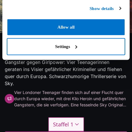
Show details
Allow all
Settings
6/10
2023
1 Staffel
Thriller
Gangster gegen Girlpower: Vier Teenagerinnen
geraten ins Visier gefährlicher Krimineller und fliehen
quer durch Europa. Schwarzhumorige Thrillerserie von
Sky.
Vier Londoner Teenager finden sich auf einer Flucht quer
durch Europa wieder, mit drei Kilo Heroin und gefährlichen
Gangstern, die sie verfolgen. Eine fesselnde Sky Original
Thrillerserie
Staffel 1