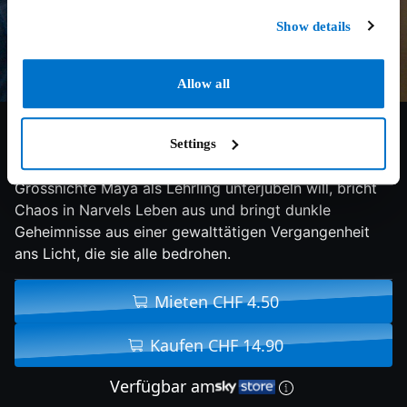
Show details
Allow all
6/10
2023
106 min
Drama
Settings
Als seine Arbeitgeberin ihm ihre eigensinnige
Grossnichte Maya als Lehrling unterjubeln will, bricht
Chaos in Narvels Leben aus und bringt dunkle
Geheimnisse aus einer gewalttätigen Vergangenheit
ans Licht, die sie alle bedrohen.
Mieten CHF 4.50
Kaufen CHF 14.90
Verfügbar am