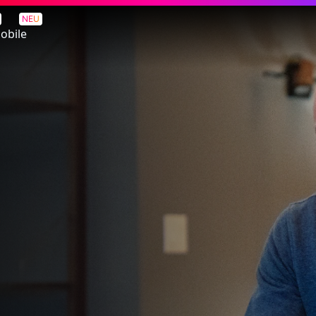
NEU
obile