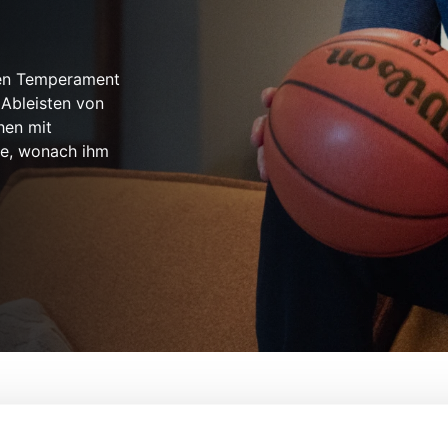
igen Temperament
Ableisten von
hen mit
zte, wonach ihm
Von:
Bobby Farrelly