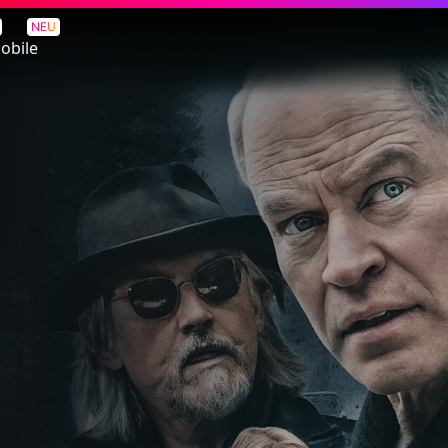
NEU
obile