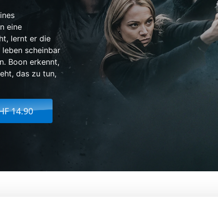
ines
in eine
, lernt er die
 leben scheinbar
n. Boon erkennt,
eht, das zu tun,
HF 14.90
Von:
Derek Presley