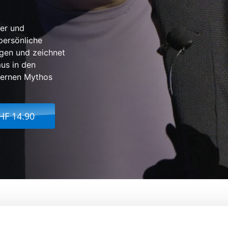
ger und
persönliche
gen und zeichnet
mus in den
dernen Mythos
HF 14.90
e: A Chronicle of Racism in America
Von:
Sarah Kunstler