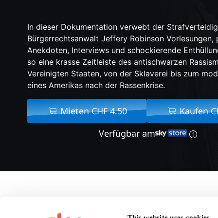
In dieser Dokumentation verwebt der Strafverteidi
Bürgerrechtsanwalt Jeffery Robinson Vorlesungen, 
Anekdoten, Interviews und schockierende Enthüllun
so eine krasse Zeitleiste des antischwarzen Rassis
Vereinigten Staaten, von der Sklaverei bis zum mo
eines Amerikas nach der Rassenkrise.
Mieten CHF 4.50
Kaufen C
Verfügbar am
Über Who We Ar
This website uses cookies