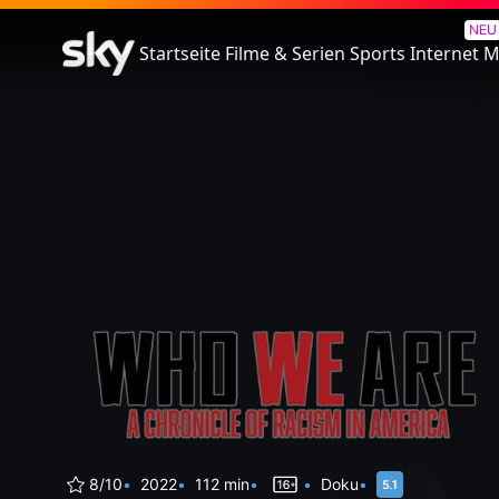
Who We Are: A Chronicle of R
NEU
Startseite
Filme & Serien
Sports
Internet
M
8/10
2022
112 min
Doku