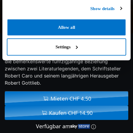
Show details
Allow all
8.2/10
2022
109 min
Doku
Settings
In ihrem Dokumentarfilm beleuchtet die Regisseurin
die bemerkenswerte fünfzigjährige Beziehung
zwischen zwei Literaturlegenden, dem Schriftsteller
Robert Caro und seinem langjährigen Herausgeber
Robert Gottlieb.
Mieten CHF 4.50
Kaufen CHF 14.90
Verfügbar am