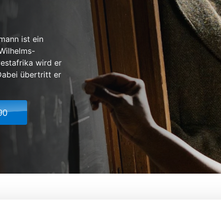
mann ist ein
-Wilhelms-
estafrika wird er
bei übertritt er
90
e Mensch
Von:
Lars Kraume