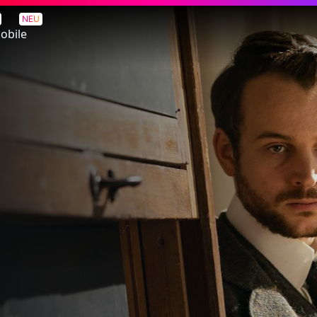
NEU
obile