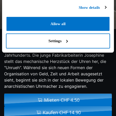
Show details
Allow all
6.5/10
2022
94 min
Drama
Settings
Neue Technologien verändern eine kleine
Uhrmacherstadt in der Schweiz des ausgehenden 19.
Jahrhunderts. Die junge Fabrikarbeiterin Josephine
stellt das mechanische Herzstück der Uhren her, die
"Unrueh". Während sie sich neuen Formen der
Organisation von Geld, Zeit und Arbeit ausgesetzt
sieht, beginnt sie sich in der lokalen Bewegung der
anarchistischen Uhrmacher zu engagieren.
Mieten CHF 4.50
Kaufen CHF 14.90