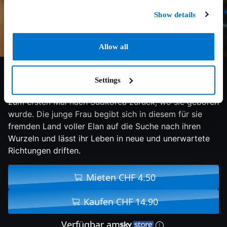
Show details
Allow all
6.2/10
2022
114 min
Drama
Settings
Aus einer Laune heraus kehrt die 25-jährige Freddie
zum ersten Mal nach Südkorea zurück, wo sie geboren
wurde. Die junge Frau begibt sich in diesem für sie
fremden Land voller Elan auf die Suche nach ihren
Wurzeln und lässt ihr Leben in neue und unerwartete
Richtungen driften.
Mieten CHF 4.50
Kaufen CHF 14.90
Verfügbar am