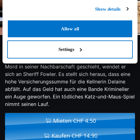
Show details
Allow all
5.3/10
2022
90 min
Thriller
Settings
Der Investmentbroker Russ erhält anonyme
Drohanrufe. Als dann auch noch ein schockierender
Mord in seiner Nachbarschaft geschieht, wendet er
sich an Sheriff Fowler. Es stellt sich heraus, dass eine
hohe Versicherungssumme für die Kellnerin Delaine
abfällt. Auf das Geld hat auch eine Bande Krimineller
ein Auge geworfen. Ein tödliches Katz-und-Maus-Spiel
nimmt seinen Lauf.
Mieten CHF 4.50
Kaufen CHF 14.90