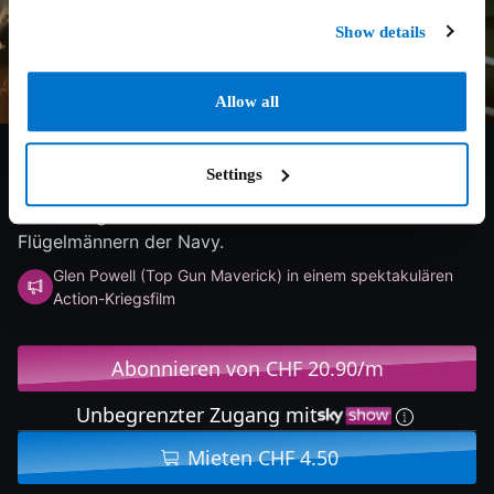
Show details
Allow all
7.1/10
2022
133 min
Action
Settings
Zwei Kampfpiloten der U.S. Navy riskieren im
Koreakrieg ihr Leben und werden zu den berühmtesten
Flügelmännern der Navy.
Glen Powell (Top Gun Maverick) in einem spektakulären
Action-Kriegsfilm
Abonnieren von CHF 20.90/m
Unbegrenzter Zugang mit
Mieten CHF 4.50