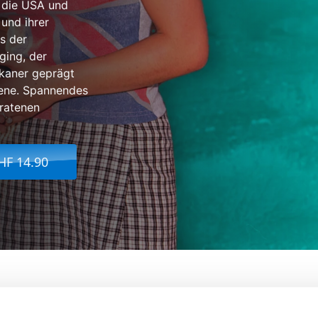
 die USA und
und ihrer
s der
ging, der
ikaner geprägt
ene. Spannendes
eratenen
HF 14.90
d Attitude
Von:
Daniel Schw