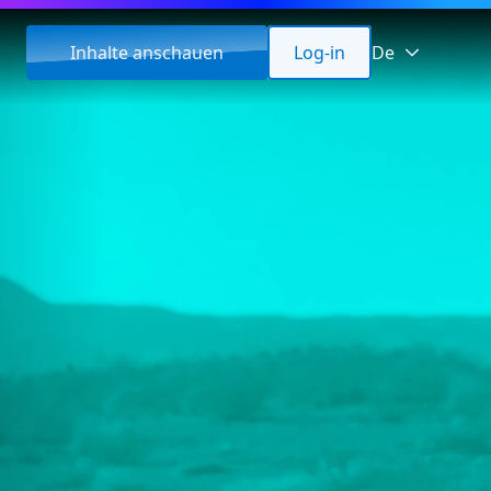
Inhalte anschauen
Log-in
De