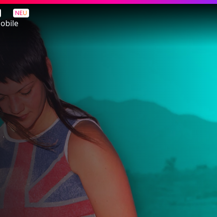
NEU
obile