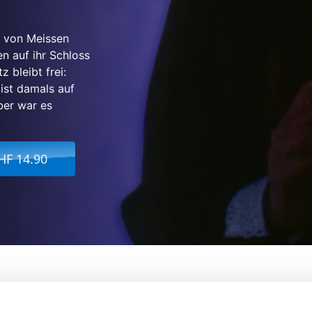
a von Meissen
n auf ihr Schloss
z bleibt frei:
 ist damals auf
ber war es
HF 14.90
t
Von:
Walter Deuber