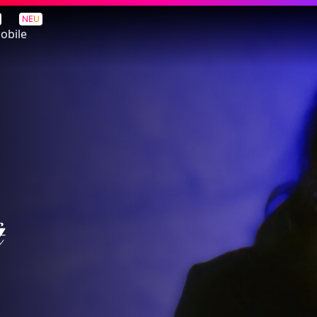
NEU
obile