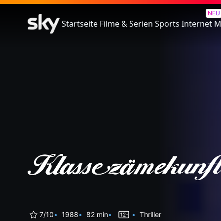
Klassezämekunft
NEU
Startseite
Filme & Serien
Sports
Internet
M
7/10
1988
82 min
Thriller