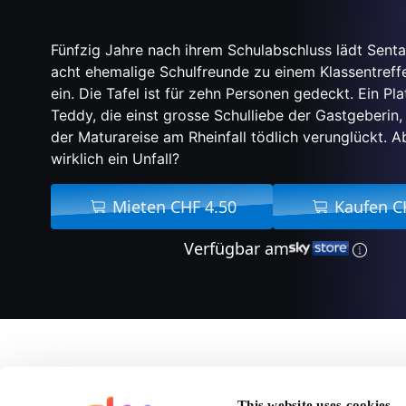
Fünfzig Jahre nach ihrem Schulabschluss lädt Sent
acht ehemalige Schulfreunde zu einem Klassentreffe
ein. Die Tafel ist für zehn Personen gedeckt. Ein Plat
Teddy, die einst grosse Schulliebe der Gastgeberin,
der Maturareise am Rheinfall tödlich verunglückt. A
wirklich ein Unfall?
Mieten CHF 4.50
Kaufen C
Verfügbar am
Über Klassezämekunf
This website uses cookies