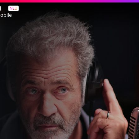
NEU
obile