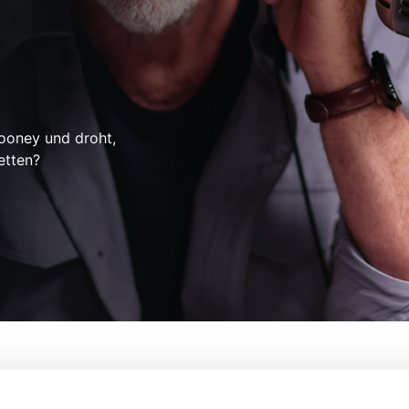
Cooney und droht,
etten?
Von:
Romuald Boulanger