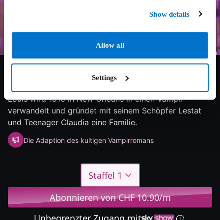
Show details
Allow all
7/10
2026
3 Staffeln
Fantasy
Settings
Die Kult-Vampir-Saga als Serie neu erzählt: Lebemann
Louis wird 1910 in New Orleans in einen Vampir
verwandelt und gründet mit seinem Schöpfer Lestat
und Teenager Claudia eine Familie.
Die Adaption des kultigen Vampirromans
Staffel 1
Abonnieren von CHF 10.90/m
Unbegrenzter Zugang mit