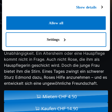
Show details
Allow all
6.6/10
2011
87 min
Komödie
Settings
Eine Geschichte über das Herz – Edmonds Herz, das
nicht mehr sehr stark ist. Aber es schlägt beharrlich für
Unabhängigkeit. Ein Altersheim oder eine Hauspflege
kommt nicht in Frage. Auch nicht Rose, die ihm als
Hauspflegerin geschickt wird. Doch die junge Frau
bietet ihm die Stirn. Eines Tages zwingt ein schwerer
Sturz Edmond dazu, Roses Hilfe anzunehmen – und es
entwickelt sich eine ungewöhnliche Freundschaft.
Mieten CHF 4.50
Kaufen CHF 14.90