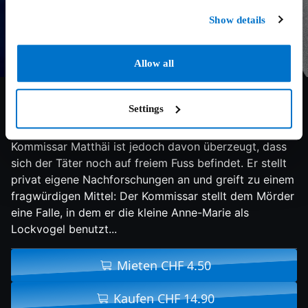
Show details
Allow all
7.4/10
1958
96 min
Thriller
Settings
Ein Clochard stolpert im Wald über die Leiche eines
Mädchens und wird daraufhin festgenommen.
Kommissar Matthäi ist jedoch davon überzeugt, dass
sich der Täter noch auf freiem Fuss befindet. Er stellt
privat eigene Nachforschungen an und greift zu einem
fragwürdigen Mittel: Der Kommissar stellt dem Mörder
eine Falle, in dem er die kleine Anne-Marie als
Lockvogel benutzt...
Mieten CHF 4.50
Kaufen CHF 14.90