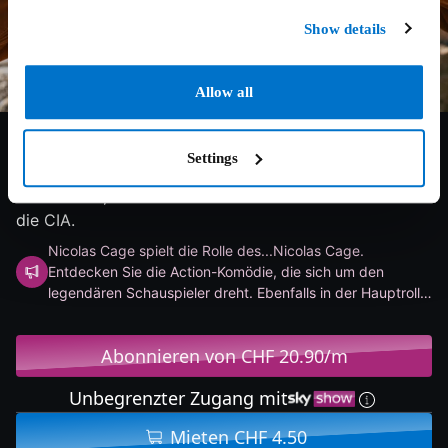
Show details
Allow all
6.8/10
2022
103 min
Action
Nicolas erklärt sich bereit, gegen Bezahlung auf der
Settings
Geburtstagsparty eines milliardenschweren Superfans
aufzutreten, ist aber in Wirklichkeit ein Informant für
die CIA.
Nicolas Cage spielt die Rolle des...Nicolas Cage.
Entdecken Sie die Action-Komödie, die sich um den
legendären Schauspieler dreht. Ebenfalls in der Hauptrolle:
Pedro Pascal (The Last of Us).
Abonnieren von CHF 20.90/m
Unbegrenzter Zugang mit
Mieten CHF 4.50