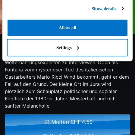
Show details
Allow all
6.2/10
1983
96 min
Drama
Der Fernsehjournalist Bernard Fontana reist in ein Dorf
Settings
im Schweizer Jura, um einen desillusionierten
Welternährungsexperten zu interviewen. Doch als
Fontana vom mysteriösen Tod des italienischen
Gastarbeiters Mario Ricci Wind bekommt, geht er dem
Fall auf den Grund. Der kleine Ort im Jura wird
plötzlich zum Schauplatz politischer und sozialer
Konflikte der 1980-er Jahre. Meisterhaft und mit
sanfter Melancholie.
Mieten CHF 4.50