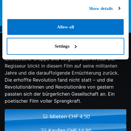
Show details
Allow all
5.5/10
1976
93 min
Drama
Léon verdient seinen Lebensunterhalt als
Settings
Nachtwächter in Lausanne. Dabei trifft er auf eine
leninistische Gruppe und verguckt sich in Léa. Der
Regisseur blickt in diesem Film auf seine militanten
Jahre und die darauffolgende Ernüchterung zurück.
Die erhoffte Revolution fand nicht statt – und die
Revolutionärinnen und Revolutionäre von gestern
passten sich der bürgerlichen Gesellschaft an. Ein
poetischer Film voller Sprengkraft.
Mieten CHF 4.50
Kaufen CHF 14.90