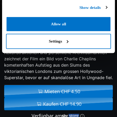
Show details
Allow all
7.6/10
2021
109 min
Doku
Settings
Durch bisher ungehörte Tonaufnahmen, dramatische
Rekonstruktionen und persönliche Archivaufnahmen
zeichnet der Film ein Bild von Charlie Chaplins
kometenhaften Aufstieg aus den Slums des
viktorianischen Londons zum grossen Hollywood-
Superstar, bevor er auf skandalöse Art in Ungnade fiel.
Mieten CHF 4.50
Kaufen CHF 14.90
Verfügbar am