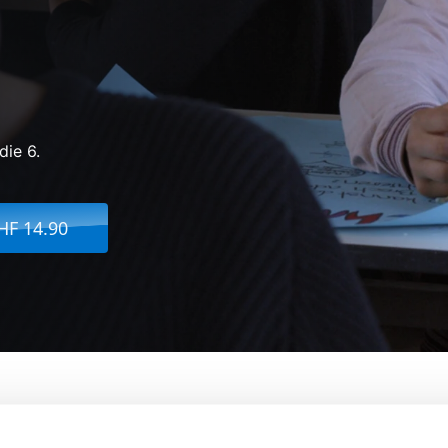
die 6.
HF 14.90
mann und seine Klasse
Von:
Maria Speth