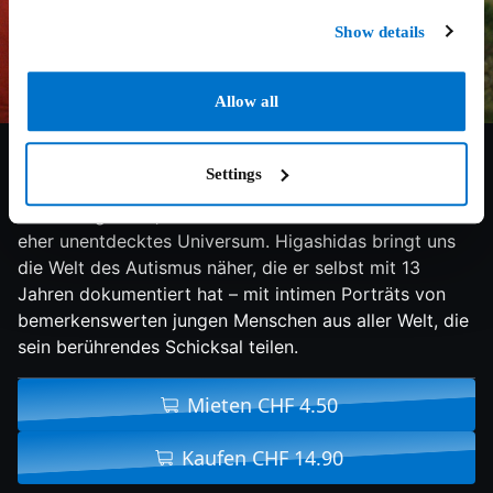
Show details
Allow all
7.2/10
2020
79 min
Doku
Settings
Der Film gibt Einblicke in ein intensives und
überwältigendes, aber ebenso sinnliches und bisher
eher unentdecktes Universum. Higashidas bringt uns
die Welt des Autismus näher, die er selbst mit 13
Jahren dokumentiert hat – mit intimen Porträts von
bemerkenswerten jungen Menschen aus aller Welt, die
sein berührendes Schicksal teilen.
Mieten CHF 4.50
Kaufen CHF 14.90