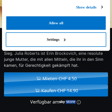
Show details
Allow all
7.4/10
2000
126 min
Drama
Settings
Eine wahre Frau. Eine wahre Geschichte. Ein wahrer
Sieg. Julia Roberts ist Erin Brockovich, eine resolute
junge Mutter, die mit allen Mitteln, die ihr in den Sinn
kamen, für Gerechtigkeit gekämpft hat.
Mieten CHF 4.50
Kaufen CHF 14.90
Verfügbar am