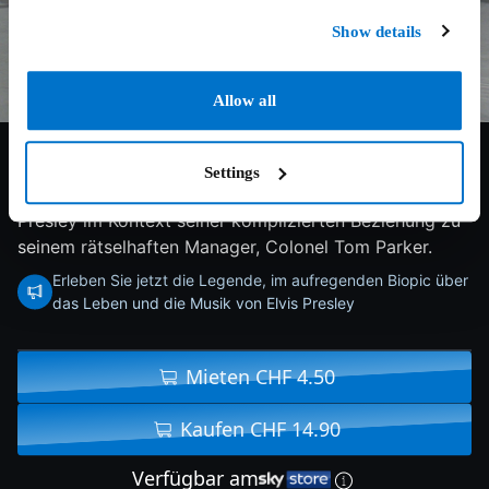
Show details
Allow all
7.5/10
2022
152 min
Drama
Settings
Der Film beleuchtet das Leben und die Musik von Elvis
Presley im Kontext seiner komplizierten Beziehung zu
seinem rätselhaften Manager, Colonel Tom Parker.
Erleben Sie jetzt die Legende, im aufregenden Biopic über
das Leben und die Musik von Elvis Presley
Mieten CHF 4.50
Kaufen CHF 14.90
Verfügbar am