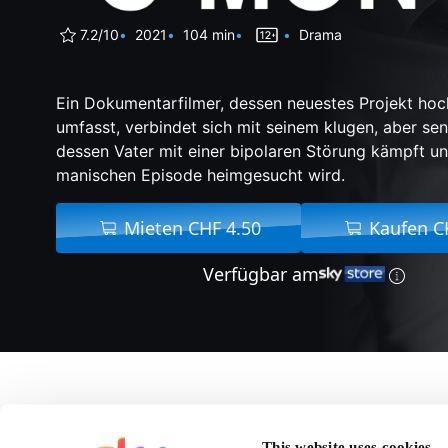
7.2/10
2021
104 min
Drama
Ein Dokumentarfilmer, dessen neuestes Projekt ho
umfasst, verbindet sich mit seinem klugen, aber sen
dessen Vater mit einer bipolaren Störung kämpft un
manischen Episode heimgesucht wird.
Mieten CHF 4.50
Kaufen C
Verfügbar am
Über C'mon C'mon
This website uses cookies