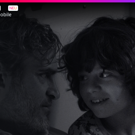
NEU
obile