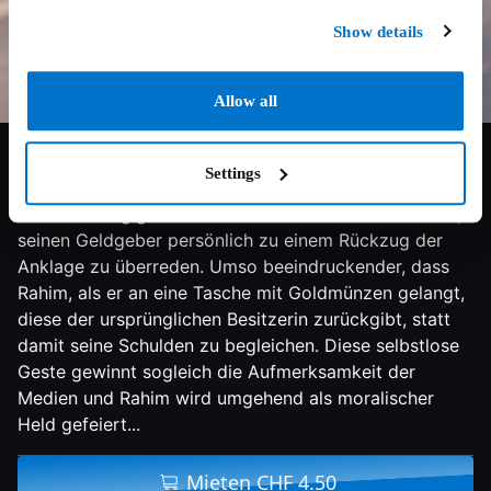
Show details
Allow all
7.3/10
2021
123 min
Drama
Der geschiedene Vater Rahim sitzt im Gefängnis, weil
Settings
er seine Schulden nicht zurückbezahlen kann. Während
eines zweitägigen Hafturlaubs scheitert sein Versuch,
seinen Geldgeber persönlich zu einem Rückzug der
Anklage zu überreden. Umso beeindruckender, dass
Rahim, als er an eine Tasche mit Goldmünzen gelangt,
diese der ursprünglichen Besitzerin zurückgibt, statt
damit seine Schulden zu begleichen. Diese selbstlose
Geste gewinnt sogleich die Aufmerksamkeit der
Medien und Rahim wird umgehend als moralischer
Held gefeiert...
Mieten CHF 4.50