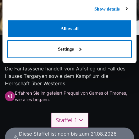
Show details
Allow all
8.4/10
2026
3 Staffeln
Fantasy
Settings
Die HBO-Serie "House of the Dragon" spielt rund 200
Jahre vor den Geschehnissen von "Game of Thrones".
Die Fantasyserie handelt vom Aufstieg und Fall des
Hauses Targaryen sowie dem Kampf um die
Herrschaft über Westeros.
Erfahren Sie im gefeiert Prequel von Games of Thrones,
wie alles begann.
Staffel 1
Diese Staffel ist noch bis zum 21.08.2026