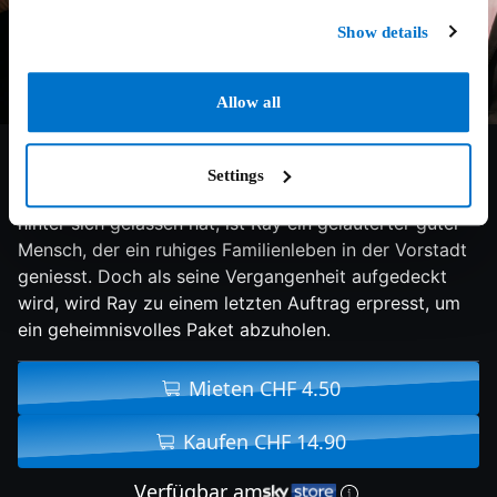
Show details
Allow all
5.5/10
2021
96 min
Action
Settings
Nachdem er ein Leben voller Verbrechen und Gewalt
hinter sich gelassen hat, ist Ray ein geläuterter guter
Mensch, der ein ruhiges Familienleben in der Vorstadt
geniesst. Doch als seine Vergangenheit aufgedeckt
wird, wird Ray zu einem letzten Auftrag erpresst, um
ein geheimnisvolles Paket abzuholen.
Mieten CHF 4.50
Kaufen CHF 14.90
Verfügbar am