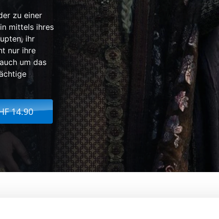
er zu einer
n mittels ihres
upten, ihr
t nur ihre
n auch um das
ächtige
HF 14.90
 Nordens
Von:
Charlotte Sieling