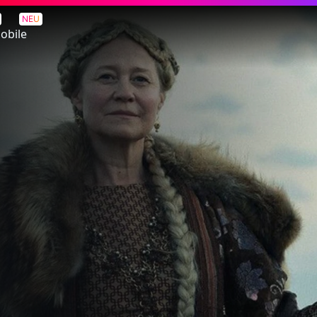
NEU
obile