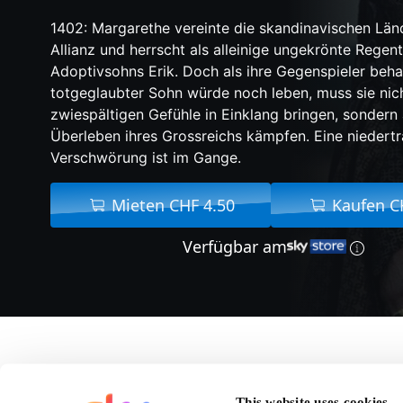
1402: Margarethe vereinte die skandinavischen Länd
Allianz und herrscht als alleinige ungekrönte Regenti
Adoptivsohns Erik. Doch als ihre Gegenspieler beha
totgeglaubter Sohn würde noch leben, muss sie nich
zwiespältigen Gefühle in Einklang bringen, sonder
Überleben ihres Grossreichs kämpfen. Eine niedertr
Verschwörung ist im Gange.
Mieten CHF 4.50
Kaufen C
Verfügbar am
Über Die Königin des
This website uses cookies