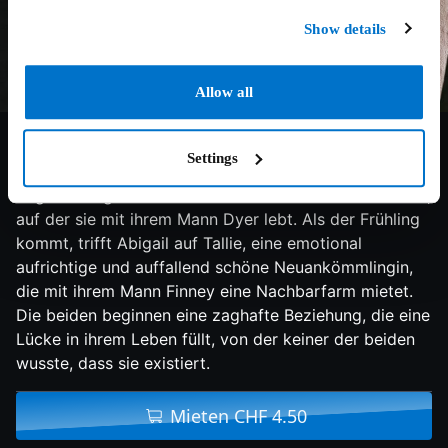
Show details
Allow all
7/10
2021
105 min
Lovestory
Settings
Im Hinterland von New York in den 1850er Jahren
beginnt Abigail ein neues Jahr auf der ländlichen Farm,
auf der sie mit ihrem Mann Dyer lebt. Als der Frühling
kommt, trifft Abigail auf Tallie, eine emotional
aufrichtige und auffallend schöne Neuankömmlingin,
die mit ihrem Mann Finney eine Nachbarfarm mietet.
Die beiden beginnen eine zaghafte Beziehung, die eine
Lücke in ihrem Leben füllt, von der keiner der beiden
wusste, dass sie existiert.
Mieten CHF 4.50