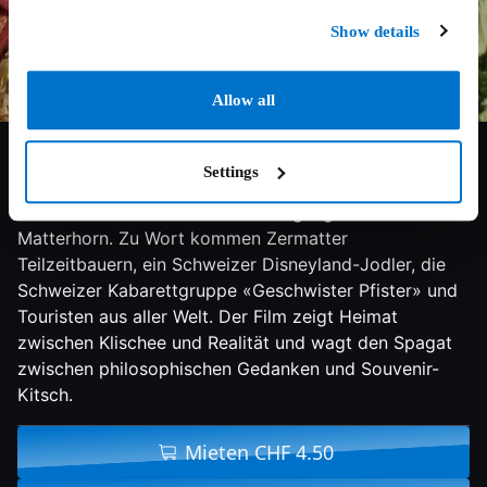
Show details
Allow all
8/10
1995
85 min
Doku
Was ist für uns heute Heimat? Dieser Frage geht der
Settings
essayistische Dokumentarfilm nach und nimmt DAS
Wahrzeichen der Schweiz als Ausgangsmotiv: Das
Matterhorn. Zu Wort kommen Zermatter
Teilzeitbauern, ein Schweizer Disneyland-Jodler, die
Schweizer Kabarettgruppe «Geschwister Pfister» und
Touristen aus aller Welt. Der Film zeigt Heimat
zwischen Klischee und Realität und wagt den Spagat
zwischen philosophischen Gedanken und Souvenir-
Kitsch.
Mieten CHF 4.50