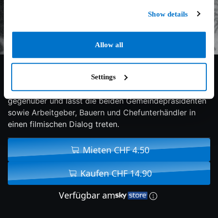
Show details
Allow all
5/10
1993
81 min
Doku
Settings
Der Film stellt die beiden Partnergemeinden einander
gegenüber und lässt die beiden Gemeindepräsidenten
sowie Arbeitgeber, Bauern und Chefunterhändler in
einen filmischen Dialog treten.
Mieten CHF 4.50
Kaufen CHF 14.90
Verfügbar am