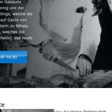
gen Gebäude
hring und der
linge, welche die
n auf Gäste von
erin Jo Mihaly.
, welches die
hwört, das heute
HF 14.90
te
Von:
Isa Hesse-Rabinovitch