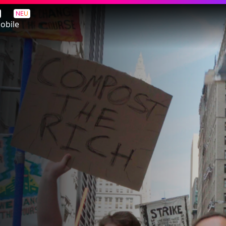
NEU
obile