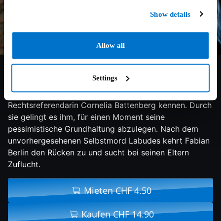
Show details
Allow all
6.4/10
2021
176 min
Drama
Settings
Trennung Hals über Kopf in Exzesse und Affären
stürzt, lernt Fabian eines Tages die selbstbewusste
Rechtsreferendarin Cornelia Battenberg kennen. Durch
sie gelingt es ihm, für einen Moment seine
pessimistische Grundhaltung abzulegen. Nach dem
unvorhergesehenen Selbstmord Labudes kehrt Fabian
Berlin den Rücken zu und sucht bei seinen Eltern
Zuflucht.
Mieten CHF 4.50
Kaufen CHF 14.90