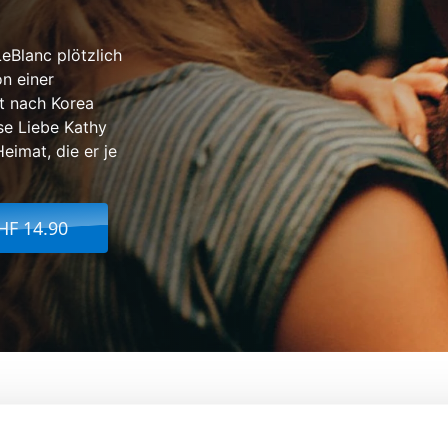
LeBlanc plötzlich
on einer
zt nach Korea
se Liebe Kathy
eimat, die er je
HF 14.90
Von:
Justin Chon