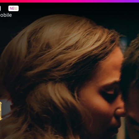
NEU
obile