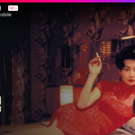
NEU
obile