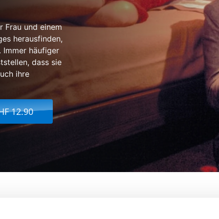
r Frau und einem
es herausfinden,
. Immer häufiger
tstellen, dass sie
auch ihre
HF 12.90
 Love
Von:
Wong Kar-Wai