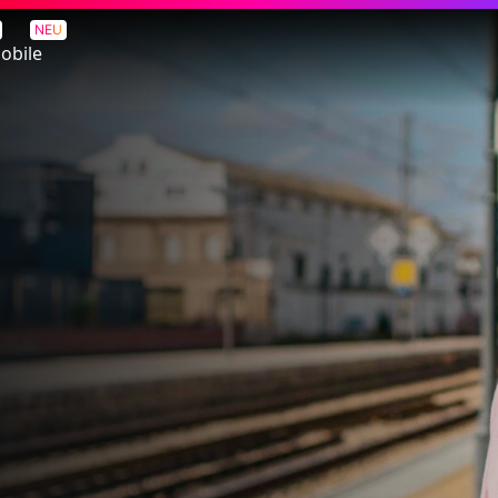
NEU
obile