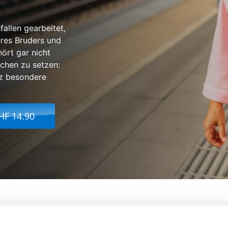
allen gearbeitet,
hres Bruders und
ört gar nicht
ichen zu setzen:
nz besondere
HF 14.90
Von:
Iciar Bollain