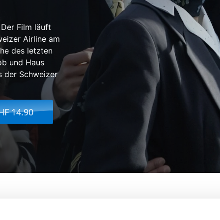
 Der Film läuft
eizer Airline am
he des letzten
Job und Haus
s der Schweizer
HF 14.90
ing: Die letzten Tage der Swissair
Herkunftsland: