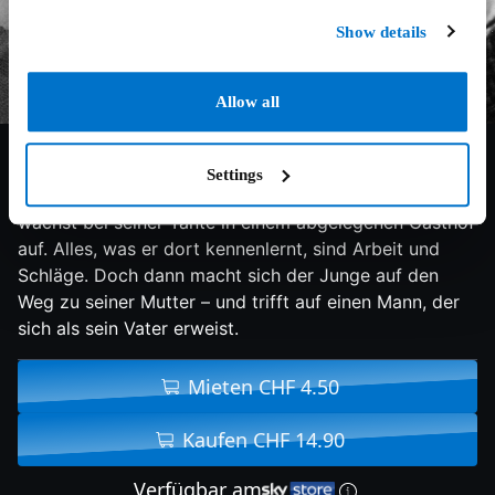
Show details
Allow all
7.5/10
1941
82 min
Geschichte
Settings
Matthias, der uneheliche Sohn einer Fabrikarbeiterin,
wächst bei seiner Tante in einem abgelegenen Gasthof
auf. Alles, was er dort kennenlernt, sind Arbeit und
Schläge. Doch dann macht sich der Junge auf den
Weg zu seiner Mutter – und trifft auf einen Mann, der
sich als sein Vater erweist.
Mieten CHF 4.50
Kaufen CHF 14.90
Verfügbar am